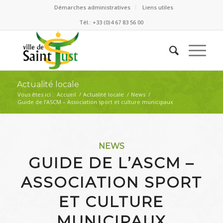
Démarches administratives
Liens utiles
Tél.: +33 (0)4 67 83 56 00
Actualité locale
Vous êtes ici :
Accueil
/
Actualité locale
/
News
/
Guide de l’ASCM – Association sport et culture municipaux
NEWS
GUIDE DE L’ASCM –
ASSOCIATION SPORT
ET CULTURE
MUNICIPAUX