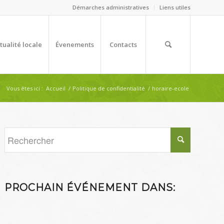
Démarches administratives
Liens utiles
tualité locale
Évenements
Contacts
Vous êtes ici :
Accueil
/
Politique de confidentialité
/
horaire-ecole
PROCHAIN ÉVÉNEMENT DANS: