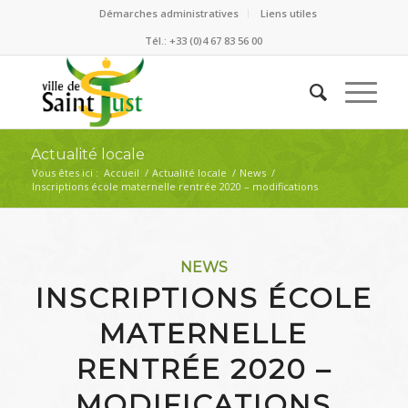
Démarches administratives
Liens utiles
Tél.: +33 (0)4 67 83 56 00
Actualité locale
Vous êtes ici :
Accueil
/
Actualité locale
/
News
/
Inscriptions école maternelle rentrée 2020 – modifications
NEWS
INSCRIPTIONS ÉCOLE
MATERNELLE
RENTRÉE 2020 –
MODIFICATIONS