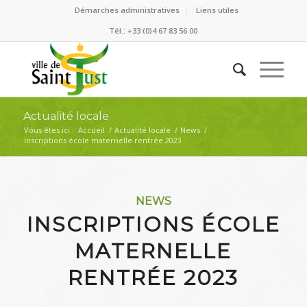
Démarches administratives
Liens utiles
Tél.: +33 (0)4 67 83 56 00
Actualité locale
Vous êtes ici :
Accueil
/
Actualité locale
/
News
/
Inscriptions école maternelle rentrée 2023
NEWS
INSCRIPTIONS ÉCOLE
MATERNELLE
RENTRÉE 2023