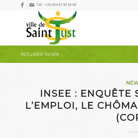
Tél.: +33 (0)4 67 83 56 00
Actualité locale
NE
INSEE : ENQUÊTE 
L’EMPLOI, LE CHÔMAG
(CO