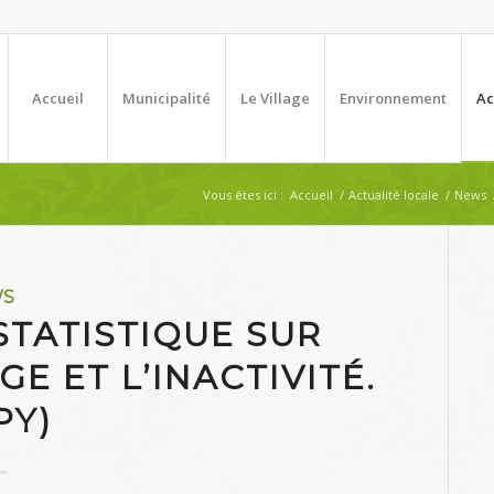
Accueil
Municipalité
Le Village
Environnement
Ac
Vous êtes ici :
Accueil
/
Actualité locale
/
News
WS
STATISTIQUE SUR
E ET L’INACTIVITÉ.
PY)