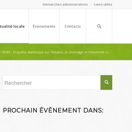
Démarches administratives
Liens utiles
tualité locale
Évenements
Contacts
/
INSEE : Enquête statistique sur l’emploi, le chômage et l’inactivité. (c...
PROCHAIN ÉVÉNEMENT DANS: