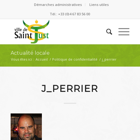
Démarches administratives
Liens utiles
Tél.: +33 (0)4 67 83 56 00
Actualité locale
Vous êtes ici :
Accueil
/
Politique de confidentialité
/
j_perrier
J_PERRIER