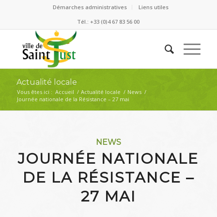
Démarches administratives
Liens utiles
Tél.: +33 (0)4 67 83 56 00
Actualité locale
Vous êtes ici :
Accueil
/
Actualité locale
/
News
/
Journée nationale de la Résistance – 27 mai
NEWS
JOURNÉE NATIONALE
DE LA RÉSISTANCE –
27 MAI