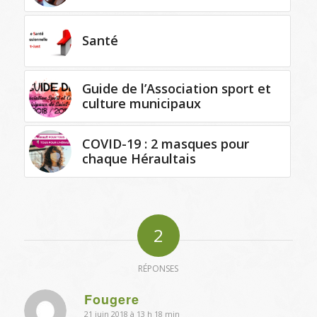
Santé
Guide de l’Association sport et
culture municipaux
COVID-19 : 2 masques pour
chaque Héraultais
2
RÉPONSES
Fougere
21 juin 2018 à 13 h 18 min
dit