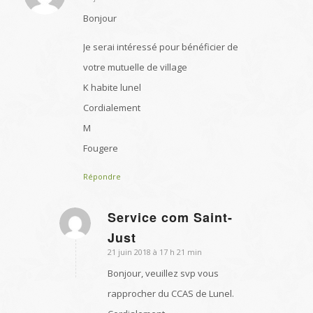
:
Bonjour
Je serai intéressé pour bénéficier de
votre mutuelle de village
K habite lunel
Cordialement
M
Fougere
Répondre
Service com Saint-
dit
Just
:
21 juin 2018 à 17 h 21 min
Bonjour, veuillez svp vous
rapprocher du CCAS de Lunel.