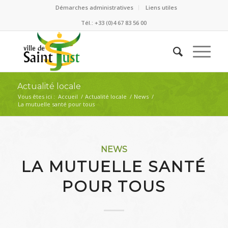
Démarches administratives
Liens utiles
Tél.: +33 (0)4 67 83 56 00
Actualité locale
Vous êtes ici :
Accueil
/
Actualité locale
/
News
/
La mutuelle santé pour tous
NEWS
LA MUTUELLE SANTÉ
POUR TOUS