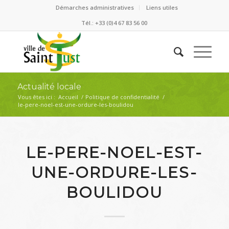
Démarches administratives
Liens utiles
Tél.: +33 (0)4 67 83 56 00
Actualité locale
Vous êtes ici :
Accueil
/
Politique de confidentialité
/
le-pere-noel-est-une-ordure-les-boulidou
LE-PERE-NOEL-EST-
UNE-ORDURE-LES-
BOULIDOU