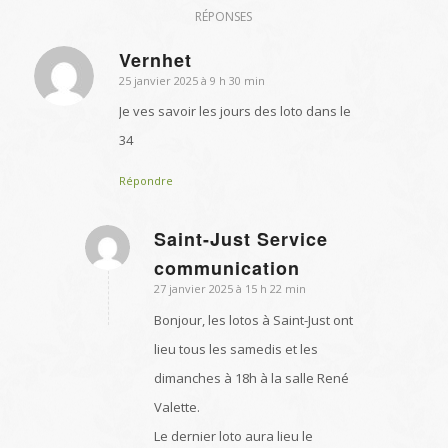
RÉPONSES
Vernhet
25 janvier 2025 à 9 h 30 min
dit
:
Je ves savoir les jours des loto dans le
34
Répondre
Saint-Just Service
dit
communication
:
27 janvier 2025 à 15 h 22 min
Bonjour, les lotos à Saint-Just ont
lieu tous les samedis et les
dimanches à 18h à la salle René
Valette.
Le dernier loto aura lieu le