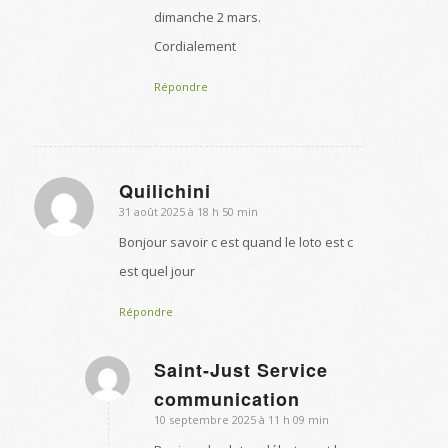
dimanche 2 mars.
Cordialement
Répondre
Quilichini
31 août 2025 à 18 h 50 min
dit
:
Bonjour savoir c est quand le loto est c
est quel jour
Répondre
Saint-Just Service
dit
communication
:
10 septembre 2025 à 11 h 09 min