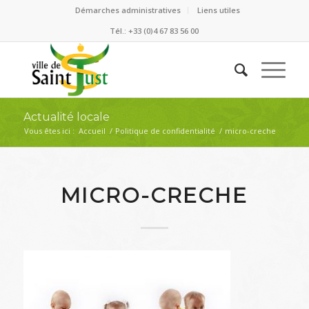
Démarches administratives
Liens utiles
Tél.: +33 (0)4 67 83 56 00
Actualité locale
Vous êtes ici :
Accueil
/
Politique de confidentialité
/
micro-creche
MICRO-CRECHE