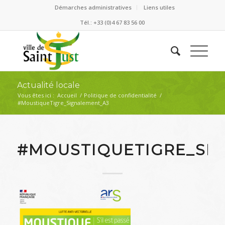
Démarches administratives
Liens utiles
Tél.: +33 (0)4 67 83 56 00
Actualité locale
Vous êtes ici :
Accueil
/
Politique de confidentialité
/
#MoustiqueTigre_Signalement_A3
#MOUSTIQUETIGRE_SI