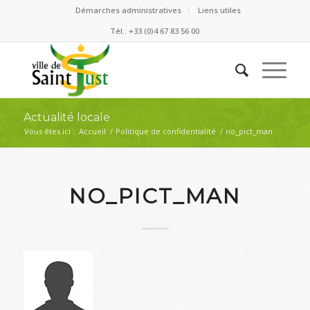
Démarches administratives
Liens utiles
Tél.: +33 (0)4 67 83 56 00
Actualité locale
Vous êtes ici :
Accueil
/
Politique de confidentialité
/
no_pict_man
NO_PICT_MAN