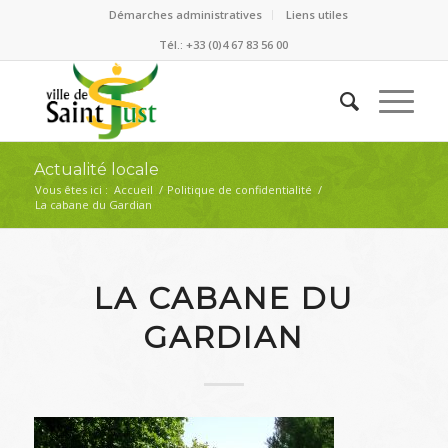
Démarches administratives
Liens utiles
Tél.: +33 (0)4 67 83 56 00
Actualité locale
Vous êtes ici :
Accueil
/
Politique de confidentialité
/
La cabane du Gardian
LA CABANE DU
GARDIAN