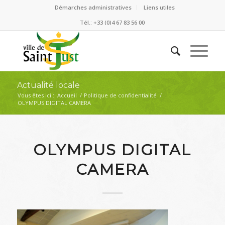
Démarches administratives
Liens utiles
Tél.: +33 (0)4 67 83 56 00
Actualité locale
Vous êtes ici :
Accueil
/
Politique de confidentialité
/
OLYMPUS DIGITAL CAMERA
OLYMPUS DIGITAL
CAMERA