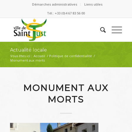
Démarches administratives
Liens utiles
Tél.: +33 (0)4 67 83 56 00
Actualité locale
Vous êtes ici :
Accueil
/
Politique de confidentialité
/
Monument aux morts
MONUMENT AUX
MORTS