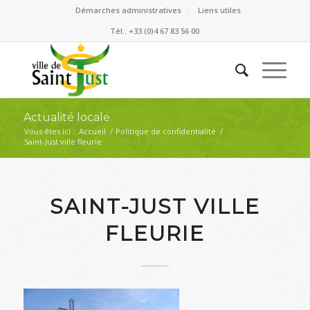
Démarches administratives
Liens utiles
Tél.: +33 (0)4 67 83 56 00
Actualité locale
Vous êtes ici :
Accueil
/
Politique de confidentialité
/
Saint-Just ville fleurie
SAINT-JUST VILLE
FLEURIE