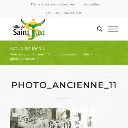
Démarches administratives
Liens utiles
Tél.: +33 (0)4 67 83 56 00
Actualité locale
Vous êtes ici :
Accueil
/
Politique de confidentialité
/
photo_ancienne_11
PHOTO_ANCIENNE_11