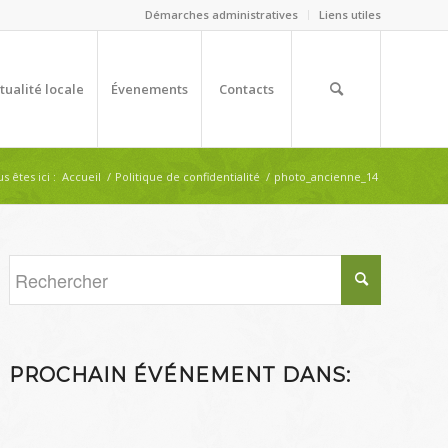
Démarches administratives
Liens utiles
tualité locale
Évenements
Contacts
s êtes ici :
Accueil
/
Politique de confidentialité
/
photo_ancienne_14
PROCHAIN ÉVÉNEMENT DANS: