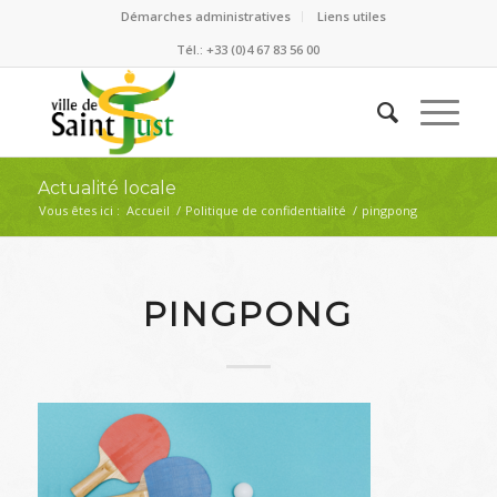
Démarches administratives
Liens utiles
Tél.: +33 (0)4 67 83 56 00
Actualité locale
Vous êtes ici :
Accueil
/
Politique de confidentialité
/
pingpong
PINGPONG