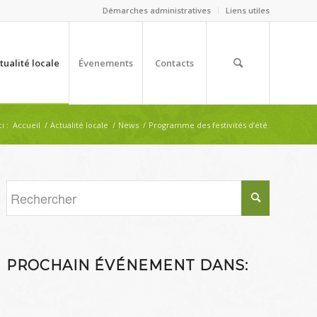
Démarches administratives
Liens utiles
tualité locale
Évenements
Contacts
i :
Accueil
/
Actualité locale
/
News
/
Programme des festivités d’été
PROCHAIN ÉVÉNEMENT DANS: