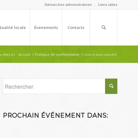
Démarches administratives
Liens utiles
tualité locale
Évenements
Contacts
s êtes ici :
Accueil
/
Politique de confidentialité
/
rock-n-size-concert
PROCHAIN ÉVÉNEMENT DANS: