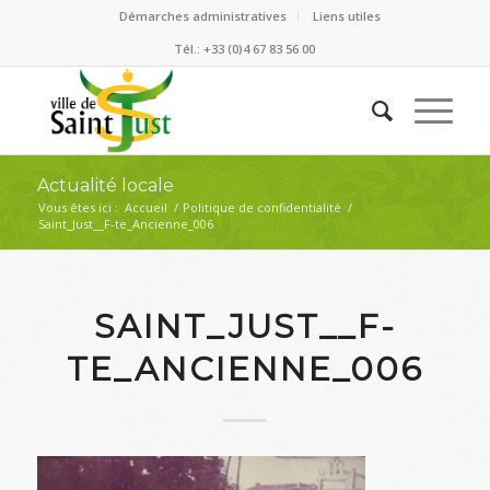
Démarches administratives
Liens utiles
Tél.: +33 (0)4 67 83 56 00
Actualité locale
Vous êtes ici :
Accueil
/
Politique de confidentialité
/
Saint_Just__F-te_Ancienne_006
SAINT_JUST__F-
TE_ANCIENNE_006