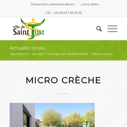
Démarches administratives
Liens utiles
Tél.: +33 (0)4 67 83 56 00
Actualité locale
Vous êtes ici :
Accueil
/
Politique de confidentialité
/
Micro crèche
MICRO CRÈCHE