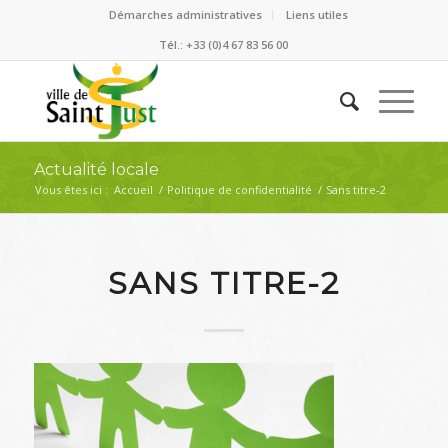
Démarches administratives
Liens utiles
Tél.: +33 (0)4 67 83 56 00
Actualité locale
Vous êtes ici :
Accueil
/
Politique de confidentialité
/
Sans titre-2
SANS TITRE-2