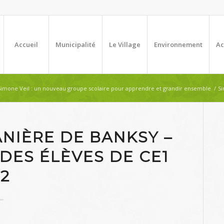
Accueil
Municipalité
Le Village
Environnement
Ac
Simone Veil : un nouveau groupe scolaire pour apprendre et grandir ensemble
/
Si
ANIÈRE DE BANKSY –
DES ÉLÈVES DE CE1
2