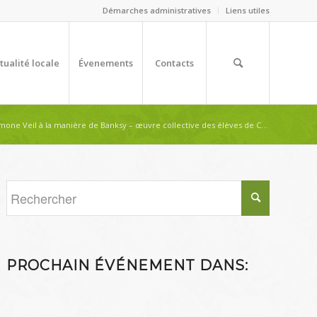
Démarches administratives
Liens utiles
tualité locale
Évenements
Contacts
mone Veil à la manière de Banksy – œuvre collective des élèves de C...
PROCHAIN ÉVÉNEMENT DANS: