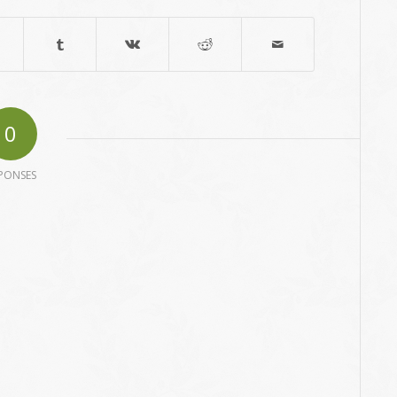
0
PONSES