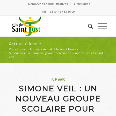
Démarches administratives
Liens utiles
Tél.: +33 (0)4 67 83 56 00
Actualité locale
Vous êtes ici :
Accueil
/
Actualité locale
/
News
/
Simone Veil : un nouveau groupe scolaire pour apprendre et grandir
ens...
NEWS
SIMONE VEIL : UN
NOUVEAU GROUPE
SCOLAIRE POUR