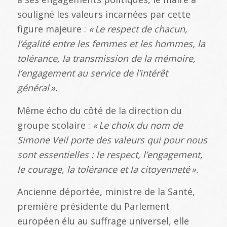
souligné les valeurs incarnées par cette
figure majeure :
«
Le respect de chacun,
l
’égalit
é entre les femmes et les hommes, la
tol
érance, la transmission de la m
émoire,
l
’engagement au service de l
’int
ér
êt
g
én
éral
».
Même écho du côté de la direction du
groupe scolaire :
«
Le choix du nom de
Simone Veil porte des valeurs qui pour nous
sont essentielles : le respect, l
’engagement,
le courage, la tol
érance et la citoyennet
é
».
Ancienne déportée, ministre de la Santé,
première présidente du Parlement
européen élu au suffrage universel, elle