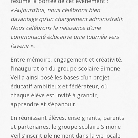
résumé la portée de cet événement :
«
Aujourd
’hui, nous c
él
ébrons bien
davantage qu
’un changement administratif.
Nous c
él
ébrons la naissance d
’une
communaut
é
éducative unie tourn
ée vers
l
’avenir
».
Entre mémoire, engagement et créativité,
l’inauguration du groupe scolaire Simone
Veil a ainsi posé les bases d’un projet
éducatif ambitieux et fédérateur, où
chaque élève est invité à grandir,
apprendre et s’épanouir.
En réunissant élèves, enseignants, parents
et partenaires, le groupe scolaire Simone
Veil s’inscrit pleinement dans la vie locale.