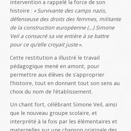
intervention a rappelé la force de son
histoire :
«
Survivante des camps nazis,
d
éfenseuse des droits des femmes, militante
de la construction europ
éenne (
…) Simone
Veil a consacr
é sa vie enti
ère
à se battre
pour ce qu
’elle croyait juste
».
Cette restitution a illustré le travail
pédagogique mené en amont, pour
permettre aux élèves de s’approprier
l’histoire, tout en donnant tout son sens au
choix du nom de l’établissement.
Un chant fort, célébrant Simone Veil, ainsi
que le nouveau groupe scolaire, et
interprété à la fois par les élémentaires et
maternelles sur une chanson originale des