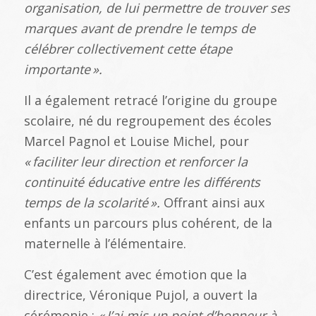
organisation, de lui permettre de trouver ses
marques avant de prendre le temps de
c
él
ébrer collectivement cette
étape
importante
».
Il a également retracé l’origine du groupe
scolaire, né du regroupement des écoles
Marcel Pagnol et Louise Michel, pour
«
faciliter leur direction et renforcer la
continuit
é
éducative entre les diff
érents
temps de la scolarit
é
».
Offrant ainsi aux
enfants un parcours plus cohérent, de la
maternelle à l’élémentaire.
C’est également avec émotion que la
directrice, Véronique Pujol, a ouvert la
cérémonie :
«
J
’ai mis un point d
’honneur
à