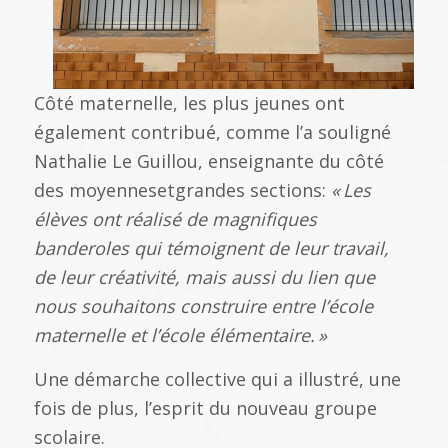
Côté maternelle, les plus jeunes ont
également contribué, comme l’a souligné
Nathalie Le Guillou, enseignante du côté
des moyennesetgrandes sections:
«
Les
él
èves ont r
éalis
é de magnifiques
banderoles qui t
émoignent de leur travail,
de leur cr
éativit
é, mais aussi du lien que
nous souhaitons construire entre l
’école
maternelle et l
’école
él
émentaire.
»
Une démarche collective qui a illustré, une
fois de plus, l’esprit du nouveau groupe
scolaire.