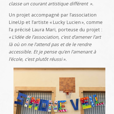
classe un courant artistique diff
érent
».
Un projet accompagné par l’association
LineUp et l’artiste « Lucky Lucien », comme
l’a précisé Laura Mari, porteuse du projet :
«
L
’id
ée de l
’association, c
’est d
’amener l
’art
l
à o
ù on ne l
’attend pas et de le rendre
accessible. Et je pense qu
’en l
’amenant
à
l
’école, c
’est plut
ôt r
éussi
».