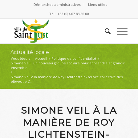
Démarches administratives
Liens utiles
Tél.: +33 (0)4 67 83 56 00
Actualité locale
Vous êtes ici :
Accueil
/
Politique de confidentialité
/
Simone Veil : un nouveau groupe scolaire pour apprendre et grandir
ensemble
/
Simone Veil à la manière de Roy Lichtenstein- œuvre collective des
élèves de C...
SIMONE VEIL À LA
MANIÈRE DE ROY
LICHTENSTEIN-