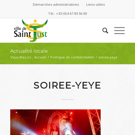
Démarches administratives
Liens utiles
Tél.: +33 (0)4 67 83 56 00
Actualité locale
Vous êtes ici :
Accueil
/
Politique de confidentialité
/
soiree-yeye
SOIREE-YEYE