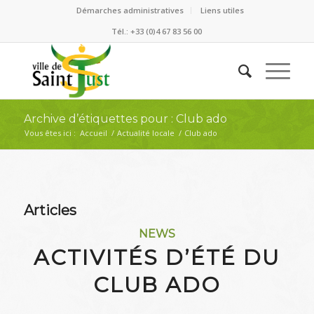
Démarches administratives
Liens utiles
Tél.: +33 (0)4 67 83 56 00
Archive d’étiquettes pour : Club ado
Vous êtes ici :
Accueil
/
Actualité locale
/
Club ado
Articles
NEWS
ACTIVITÉS D’ÉTÉ DU
CLUB ADO