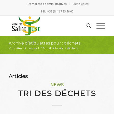
Démarches administratives
Liens utiles
Tél.: +33 (0)4 67 83 56 00
Archive d’étiquettes pour : déchets
Vous êtes ici :
Accueil
/
Actualité locale
/
déchets
Articles
NEWS
TRI DES DÉCHETS