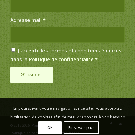
Adresse mail
*
J'accepte les termes et conditions énoncés
dans la
Politique de confidentialité
*
En poursuivant votre navigation sur ce site, vous acceptez
l'utilisation de cookies afin de mieux répondre à vos besoins
© 2016-2026,
Mairie de Saint-Just
.
OK
En savoir plus
Politique de confidentialité
Plan du site