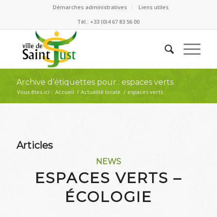
Démarches administratives
Liens utiles
Tél.: +33 (0)4 67 83 56 00
Archive d’étiquettes pour : espaces verts
Vous êtes ici :
Accueil
/
Actualité locale
/
espaces verts
Articles
NEWS
ESPACES VERTS –
ÉCOLOGIE