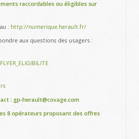
ements raccordables ou éligibles sur
eau :
http://numerique.herault.fr/
épondre aux questions des usagers :
FLYER_ELIGIBILITE
ers
tact : gp-herault@covage.com
des 8 opérateurs proposant des offres