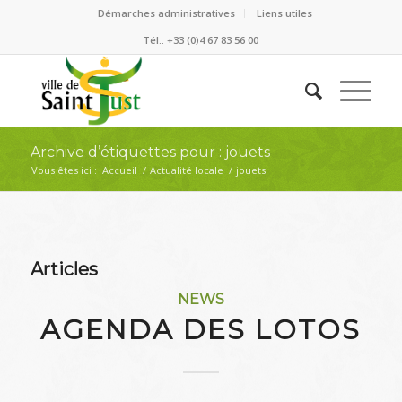
Démarches administratives
Liens utiles
Tél.: +33 (0)4 67 83 56 00
Archive d’étiquettes pour : jouets
Vous êtes ici :
Accueil
/
Actualité locale
/
jouets
Articles
NEWS
AGENDA DES LOTOS