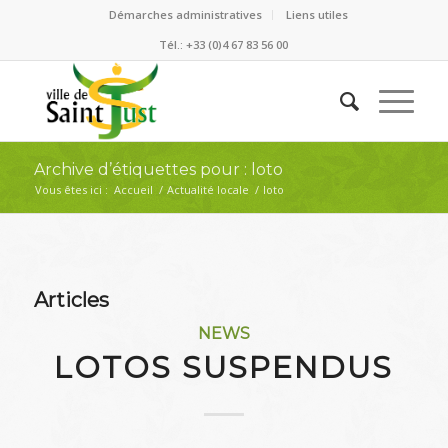
Démarches administratives
Liens utiles
Tél.: +33 (0)4 67 83 56 00
Archive d’étiquettes pour : loto
Vous êtes ici :
Accueil
/
Actualité locale
/
loto
Articles
NEWS
LOTOS SUSPENDUS