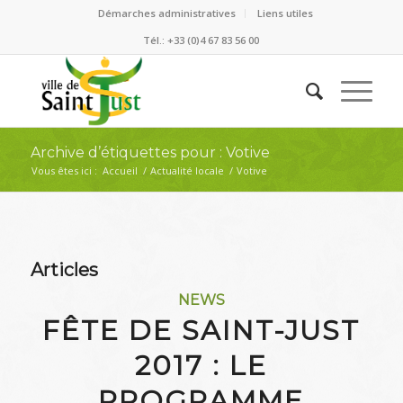
Démarches administratives
Liens utiles
Tél.: +33 (0)4 67 83 56 00
Archive d’étiquettes pour : Votive
Vous êtes ici :
Accueil
/
Actualité locale
/
Votive
Articles
NEWS
FÊTE DE SAINT-JUST
2017 : LE
PROGRAMME