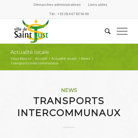
Démarches administratives
Liens utiles
Tél.: +33 (0)4 67 83 56 00
Actualité locale
Vous êtes ici :
Accueil
/
Actualité locale
/
News
/
Transports intercommunaux
NEWS
TRANSPORTS
INTERCOMMUNAUX