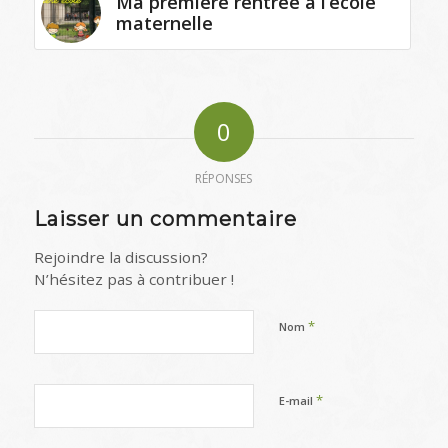
Ma première rentrée à l’école
maternelle
0
RÉPONSES
Laisser un commentaire
Rejoindre la discussion?
N’hésitez pas à contribuer !
*
Nom
*
E-mail