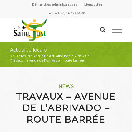
Démarches administratives
Liens utiles
Tél.: +33 (0)4 67 83 56 00
Actualité locale
Vous êtes ici :
Accueil
/
Actualité locale
/
News
/
Travaux – avenue de l’Abrivado – route barrée
NEWS
TRAVAUX – AVENUE
DE L’ABRIVADO –
ROUTE BARRÉE