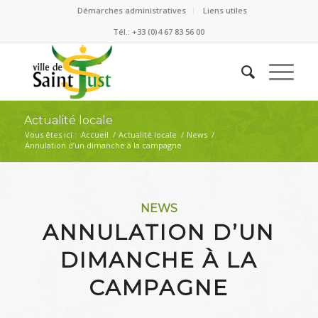
Démarches administratives
Liens utiles
Tél.: +33 (0)4 67 83 56 00
Actualité locale
Vous êtes ici :
Accueil
/
Actualité locale
/
News
/
Annulation d’un dimanche à la campagne
NEWS
ANNULATION D’UN
DIMANCHE À LA
CAMPAGNE