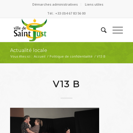
Démarches administratives
Liens utiles
Tél.: +33 (0)4 67 83 56 00
Actualité locale
Vous êtes ici :
Accueil
/
Politique de confidentialité
/
V13 B
V13 B