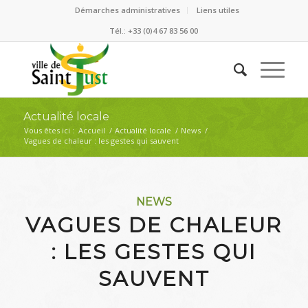
Démarches administratives
Liens utiles
Tél.: +33 (0)4 67 83 56 00
Actualité locale
Vous êtes ici :
Accueil
/
Actualité locale
/
News
/
Vagues de chaleur : les gestes qui sauvent
NEWS
VAGUES DE CHALEUR
: LES GESTES QUI
SAUVENT