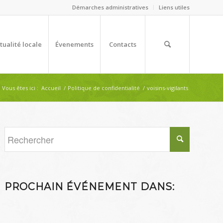
Démarches administratives
Liens utiles
tualité locale
Évenements
Contacts
Vous êtes ici :
Accueil
/
Politique de confidentialité
/
voisins-vigilants
PROCHAIN ÉVÉNEMENT DANS: