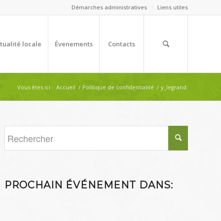
Démarches administratives
Liens utiles
tualité locale
Évenements
Contacts
Vous êtes ici :
Accueil
/
Politique de confidentialité
/
y_legrand
PROCHAIN ÉVÉNEMENT DANS: