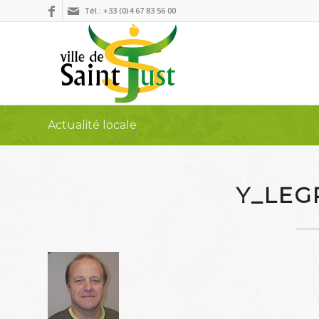
Tél.: +33 (0)4 67 83 56 00
Actualité locale
Y_LEG