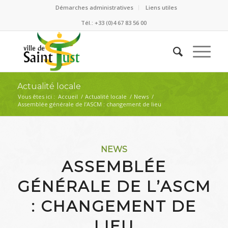
Démarches administratives
Liens utiles
Tél.: +33 (0)4 67 83 56 00
Actualité locale
Vous êtes ici :
Accueil
/
Actualité locale
/
News
/
Assemblée générale de l’ASCM : changement de lieu
NEWS
ASSEMBLÉE
GÉNÉRALE DE L’ASCM
: CHANGEMENT DE
LIEU