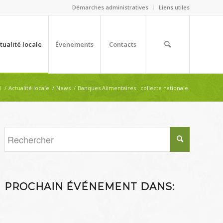
Démarches administratives
Liens utiles
tualité locale
Évenements
Contacts
l
/
Actualité locale
/
News
/
Banques Alimentaires : collecte nationale
PROCHAIN ÉVÉNEMENT DANS: