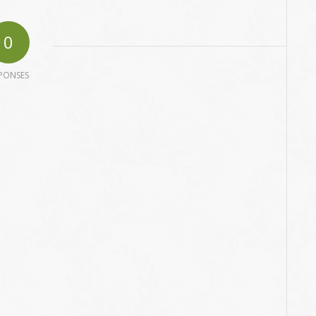
0
PONSES