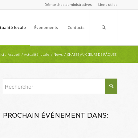
Démarches administratives
Liens utiles
tualité locale
Évenements
Contacts
ci :
Accueil
/
Actualité locale
/
News
/
CHASSE AUX ŒUFS DE PÂQUES
PROCHAIN ÉVÉNEMENT DANS: