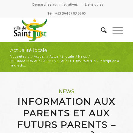
Démarches administratives
Liens utiles
Tél.: +33 (0)4 67 83 56 00
Actualité locale
Vous êtes ici :
Accueil
/
Actualité locale
/
News
/
INFORMATION AUX PARENTS ET AUX FUTURS PARENTS – inscription à
la crèch...
NEWS
INFORMATION AUX
PARENTS ET AUX
FUTURS PARENTS –