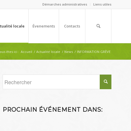
Démarches administratives
Liens utiles
tualité locale
Évenements
Contacts
ous êtes ici :
Accueil
/
Actualité locale
/
News
/
INFORMATION GRÈVE
PROCHAIN ÉVÉNEMENT DANS: