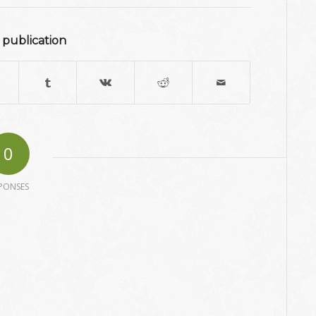
 publication
0
PONSES