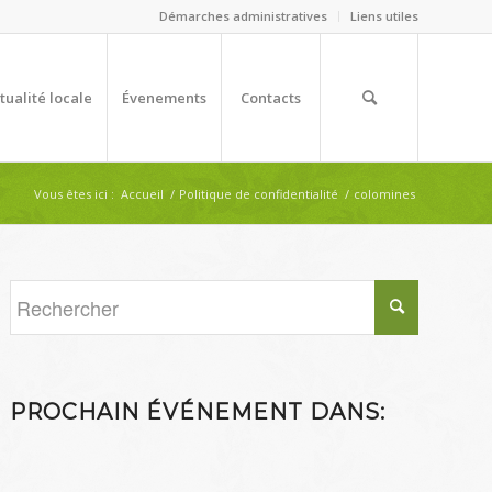
Démarches administratives
Liens utiles
tualité locale
Évenements
Contacts
Vous êtes ici :
Accueil
/
Politique de confidentialité
/
colomines
PROCHAIN ÉVÉNEMENT DANS: