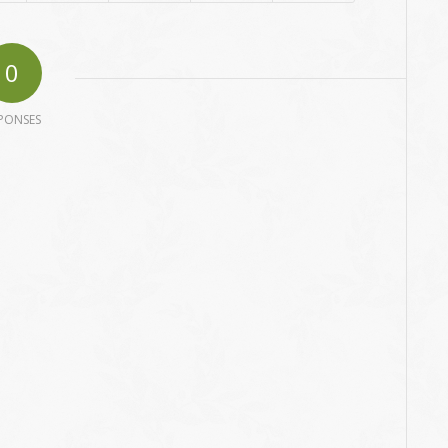
0
PONSES