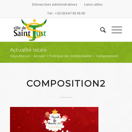
Démarches administratives
Liens utiles
Tél.: +33 (0)4 67 83 56 00
Actualité locale
Vous êtes ici :
Accueil
/
Politique de confidentialité
/
Composition2
COMPOSITION2